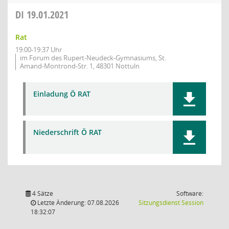
DI
19.01.2021
Rat
19:00-19:37 Uhr
im Forum des Rupert-Neudeck-Gymnasiums, St.
Amand-Montrond-Str. 1, 48301 Nottuln
Einladung Ö RAT
Niederschrift Ö RAT
4 Sätze
Software:
(Wird in
Letzte Änderung: 07.08.2026
Sitzungsdienst
Session
18:32:07