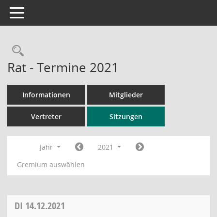
Toggle navigation
Rechercheauswahl
Rat - Termine 2021
Informationen
Mitglieder
Vertreter
Sitzungen
Jahr
2021
Gremium auswählen
DI
14.12.2021