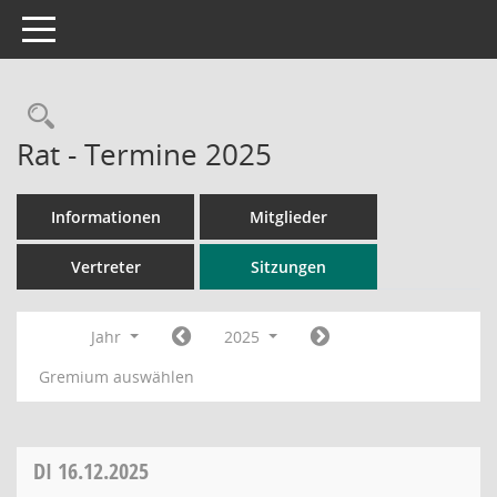
Toggle navigation
Rechercheauswahl
Rat - Termine 2025
Informationen
Mitglieder
Vertreter
Sitzungen
Jahr
2025
Gremium auswählen
DI
16.12.2025