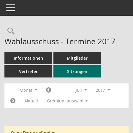
Toggle navigation
Rechercheauswahl
Wahlausschuss - Termine 2017
Informationen
Mitglieder
Vertreter
Sitzungen
Monat
Juli
2017
Aktuell
Gremium auswählen
Keine Daten gefunden.