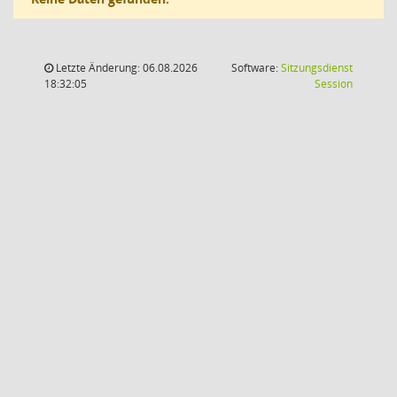
Letzte Änderung: 06.08.2026
Software:
Sitzungsdienst
(Wird in
18:32:05
Session