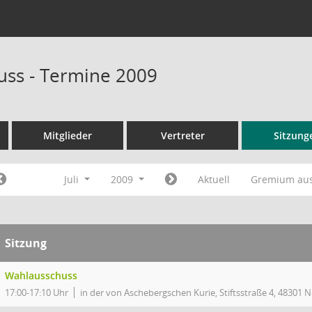
ss - Termine 2009
Mitglieder
Vertreter
Sitzung
Juli
2009
Aktuell
Gremium au
Sitzung
Wahlausschuss
17:00-17:10 Uhr
in der von Aschebergschen Kurie, Stiftsstraße 4, 48301 