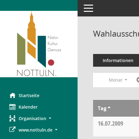
Toggle navigation
Wahlausschu
Informationen
Monat
Startseite
Kalender
Tag
Organisation
16.07.2009
www.nottuln.de