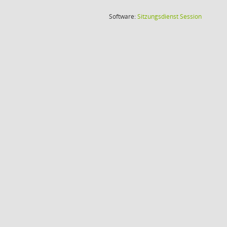
(Wird in
Software:
Sitzungsdienst
Session