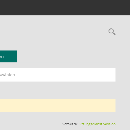
Rec
en
swählen
(Wird in
Software:
Sitzungsdienst
Session