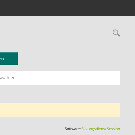
Rec
en
swählen
(Wird in
Software:
Sitzungsdienst
Session