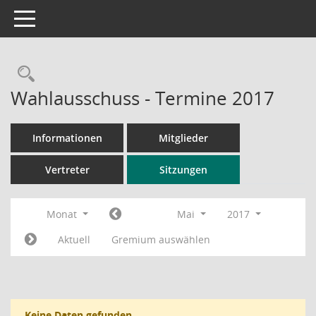
Toggle navigation
Rechercheauswahl
Wahlausschuss - Termine 2017
Informationen
Mitglieder
Vertreter
Sitzungen
Monat
Mai
2017
Aktuell
Gremium auswählen
Keine Daten gefunden.