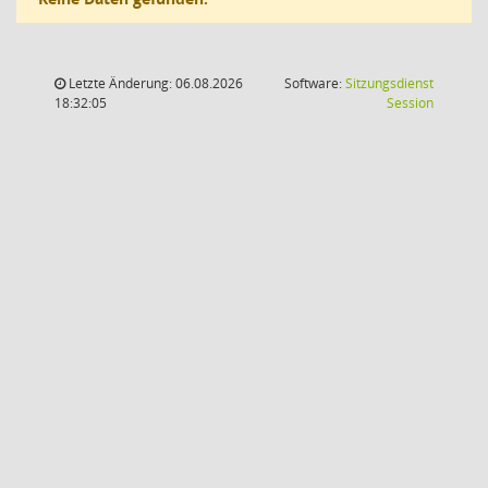
Letzte Änderung: 06.08.2026
Software:
Sitzungsdienst
(Wird in
18:32:05
Session