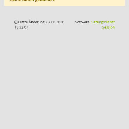
Letzte Änderung: 07.08.2026
Software:
Sitzungsdienst
(Wird in
18:32:07
Session