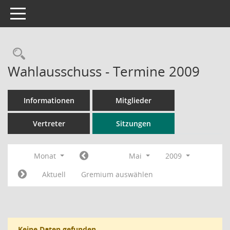
Toggle navigation
Rechercheauswahl
Wahlausschuss - Termine 2009
Informationen
Mitglieder
Vertreter
Sitzungen
Monat
Mai
2009
Aktuell
Gremium auswählen
Keine Daten gefunden.