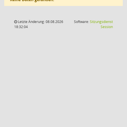
Letzte Änderung: 08.08.2026
Software:
Sitzungsdienst
(Wird in
18:32:04
Session