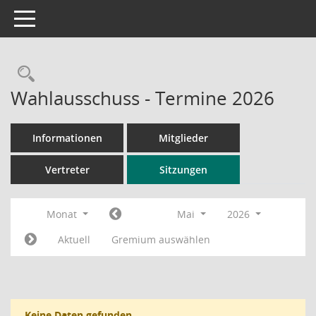
Toggle navigation
Rechercheauswahl
Wahlausschuss - Termine 2026
Informationen
Mitglieder
Vertreter
Sitzungen
Monat
Mai
2026
Aktuell
Gremium auswählen
Keine Daten gefunden.