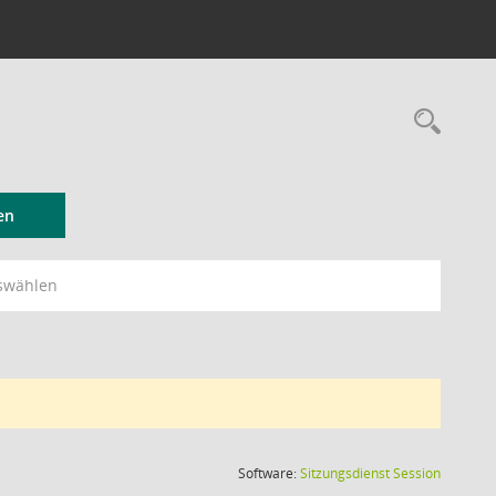
Rec
en
swählen
(Wird in
Software:
Sitzungsdienst
Session