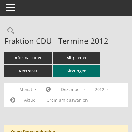
Toggle navigation
Rechercheauswahl
Fraktion CDU - Termine 2012
Informationen
Mitglieder
Vertreter
Sitzungen
Monat
Dezember
2012
Aktuell
Gremium auswählen
Keine Daten gefunden.