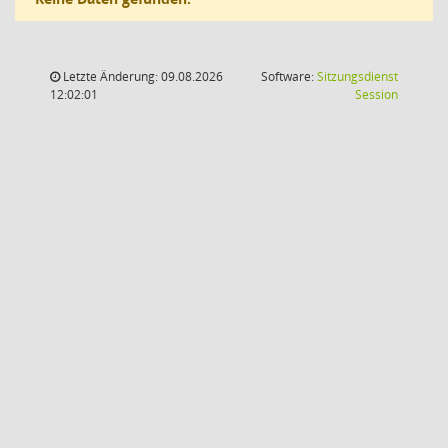
Letzte Änderung: 09.08.2026
Software:
Sitzungsdienst
(Wird in
12:02:01
Session