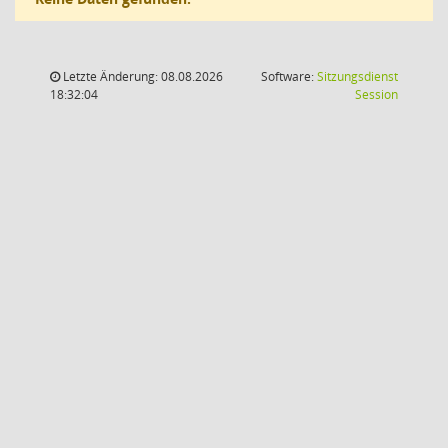
Letzte Änderung: 08.08.2026
Software:
Sitzungsdienst
(Wird in
18:32:04
Session