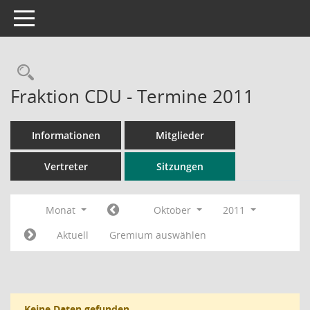
Toggle navigation
Rechercheauswahl
Fraktion CDU - Termine 2011
Informationen
Mitglieder
Vertreter
Sitzungen
Monat
Oktober
2011
Aktuell
Gremium auswählen
Keine Daten gefunden.