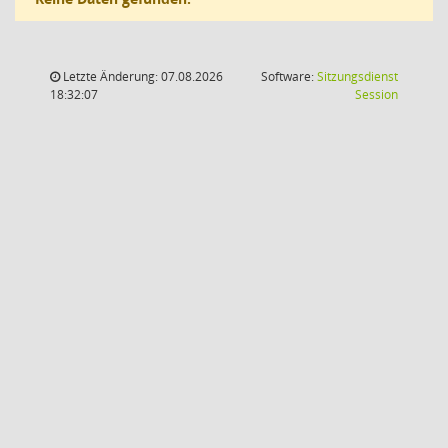
Letzte Änderung: 07.08.2026
Software:
Sitzungsdienst
(Wird in
18:32:07
Session