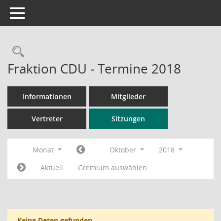
Toggle navigation
Rechercheauswahl
Fraktion CDU - Termine 2018
Informationen
Mitglieder
Vertreter
Sitzungen
Monat
Oktober
2018
Aktuell
Gremium auswählen
Keine Daten gefunden.