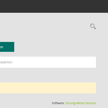
Rec
en
swählen
(Wird in
Software:
Sitzungsdienst
Session