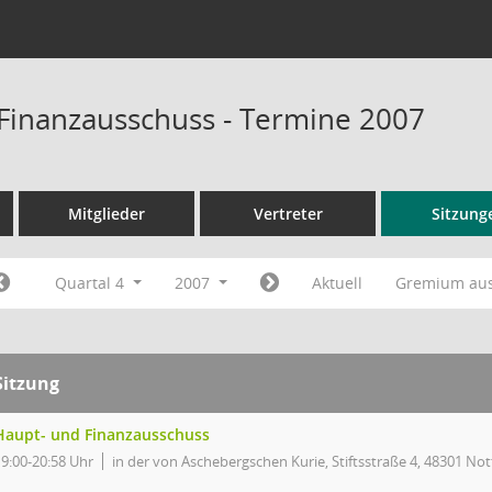
Finanzausschuss - Termine 2007
Mitglieder
Vertreter
Sitzung
Quartal 4
2007
Aktuell
Gremium au
Sitzung
Haupt- und Finanzausschuss
19:00-20:58 Uhr
in der von Aschebergschen Kurie, Stiftsstraße 4, 48301 Not