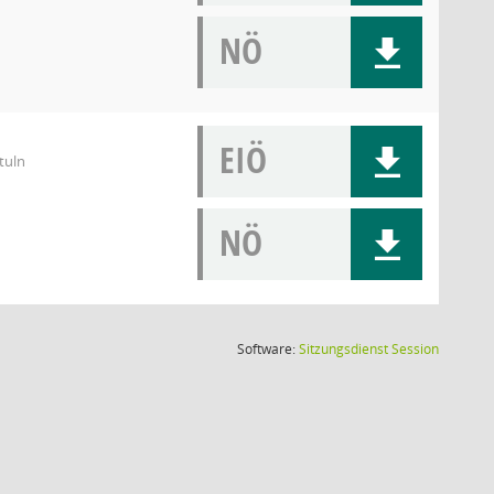
NÖ
EIÖ
tuln
NÖ
(Wird in
Software:
Sitzungsdienst
Session