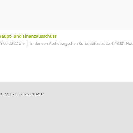
Haupt- und Finanzausschuss
19:00-20:22 Uhr
in der von Aschebergschen Kurie, Stiftsstraße 4, 48301 Not
rung: 07.08.2026 18:32:07