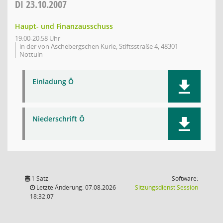
DI
23.10.2007
Haupt- und Finanzausschuss
19:00-20:58 Uhr
in der von Aschebergschen Kurie, Stiftsstraße 4, 48301
Nottuln
Einladung Ö
Niederschrift Ö
1 Satz
Software:
(Wird in
Letzte Änderung: 07.08.2026
Sitzungsdienst
Session
18:32:07