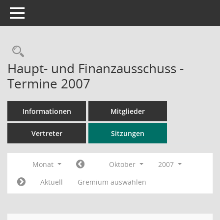
Toggle navigation
Rechercheauswahl
Haupt- und Finanzausschuss -
Termine 2007
Informationen
Mitglieder
Vertreter
Sitzungen
Monat
Oktober
2007
Aktuell
Gremium auswählen