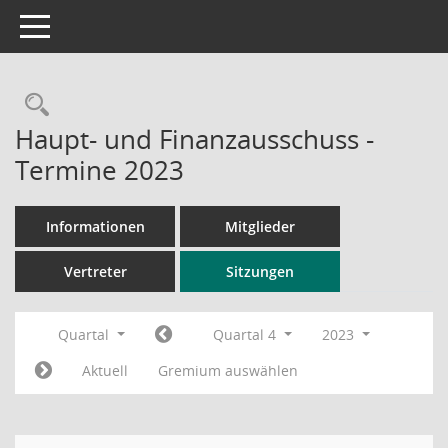
Toggle navigation
Rechercheauswahl
Haupt- und Finanzausschuss -
Termine 2023
Informationen
Mitglieder
Vertreter
Sitzungen
Quartal
Quartal 4
2023
Aktuell
Gremium auswählen