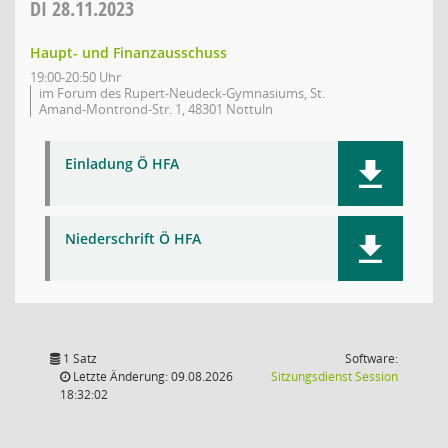
DI
28.11.2023
Haupt- und Finanzausschuss
19:00-20:50 Uhr
im Forum des Rupert-Neudeck-Gymnasiums, St.
Amand-Montrond-Str. 1, 48301 Nottuln
Einladung Ö HFA
Niederschrift Ö HFA
1 Satz
Software:
(Wird in
Letzte Änderung: 09.08.2026
Sitzungsdienst
Session
18:32:02