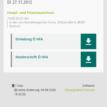
DI
27.11.2012
Haupt- und Finanzausschuss
19:00-20:52 Uhr
in der von Aschebergschen Kurie, Stiftsstraße 4, 48301
Nottuln
Einladung Ö HFA
Niederschrift Ö HFA
1 Satz
Software:
(Wird in
Letzte Änderung: 09.08.2026
Sitzungsdienst
Session
18:32:02