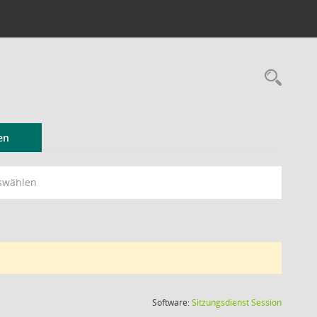
Rec
en
swählen
(Wird in
Software:
Sitzungsdienst
Session