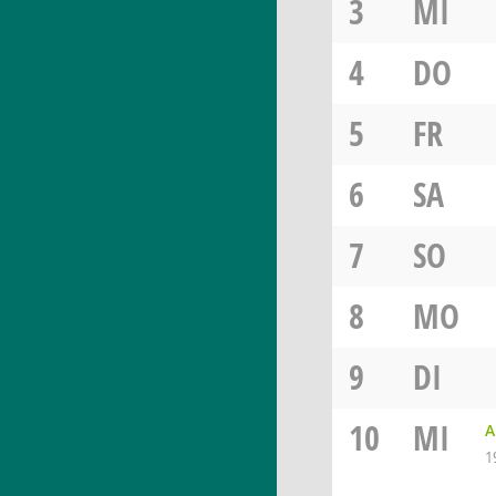
3
MI
4
DO
5
FR
6
SA
7
SO
8
MO
9
DI
10
MI
A
1