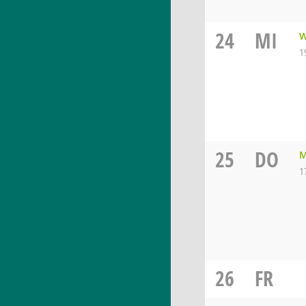
24
MI
W
1
25
DO
M
1
26
FR