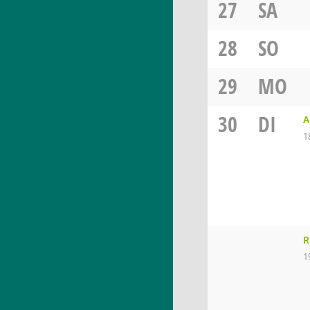
27
SA
28
SO
29
MO
30
DI
A
1
R
1