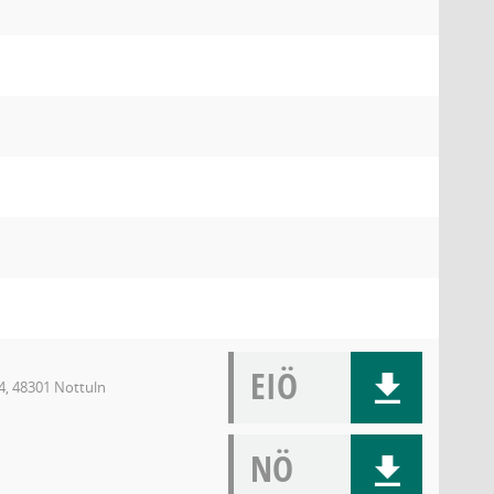
EIÖ
4, 48301 Nottuln
NÖ