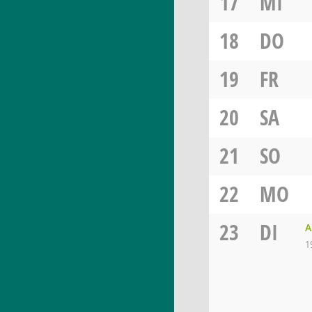
17
MI
18
DO
19
FR
20
SA
21
SO
22
MO
23
DI
A
1