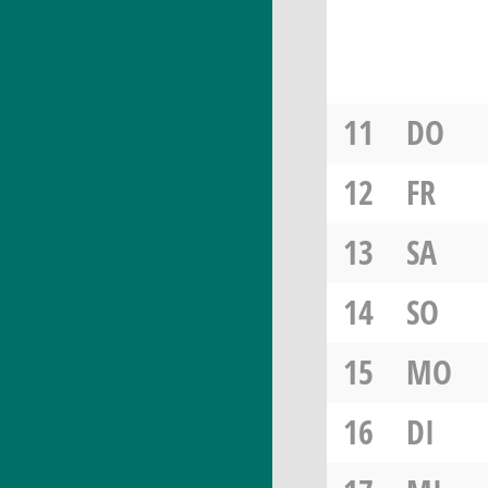
11
DO
12
FR
13
SA
14
SO
15
MO
16
DI