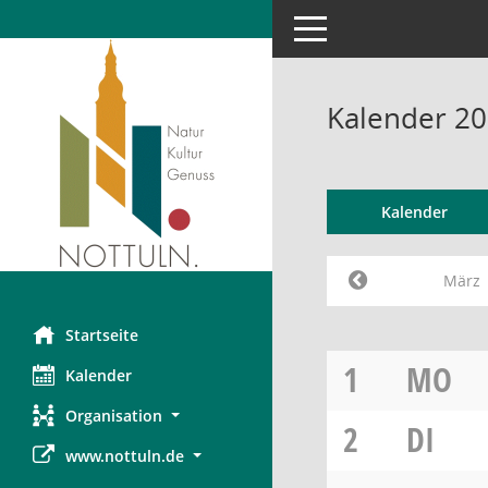
Toggle navigation
Kalender 2
Kalender
März
Startseite
1
MO
Kalender
Organisation
2
DI
www.nottuln.de