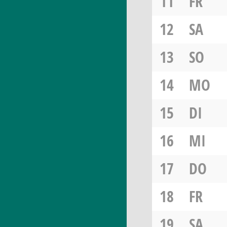
11
FR
12
SA
13
SO
14
MO
15
DI
16
MI
17
DO
18
FR
19
SA