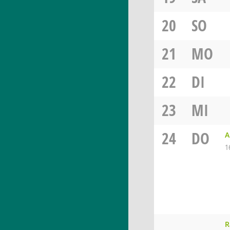
20
SO
21
MO
22
DI
23
MI
24
DO
A
1
R