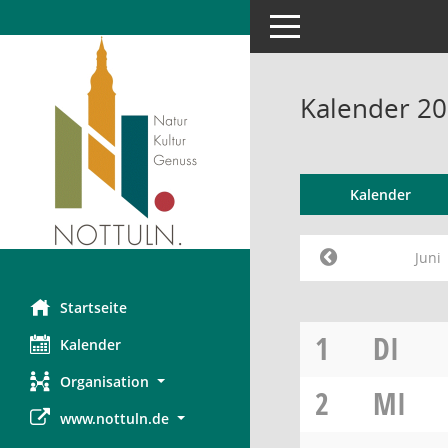
Toggle navigation
Kalender 20
Kalender
Juni
Startseite
1
DI
Kalender
Organisation
2
MI
www.nottuln.de