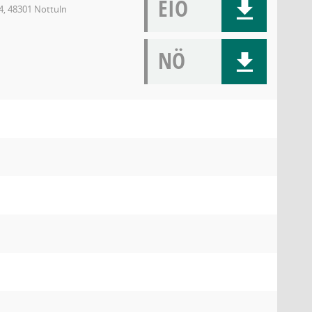
EIÖ
4, 48301 Nottuln
NÖ