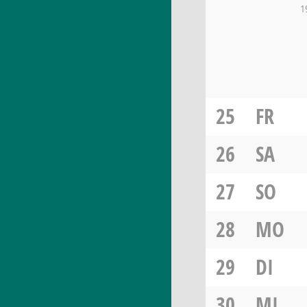
1
25
FR
26
SA
27
SO
28
MO
29
DI
30
MI