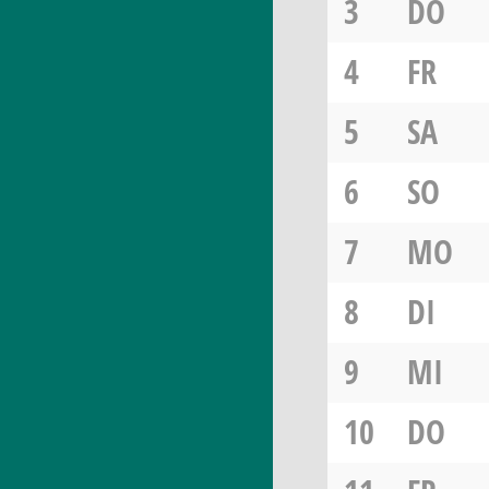
3
DO
4
FR
5
SA
6
SO
7
MO
8
DI
9
MI
10
DO