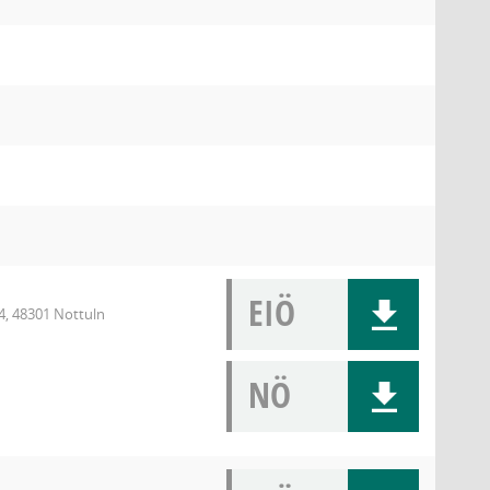
EIÖ
4, 48301 Nottuln
NÖ