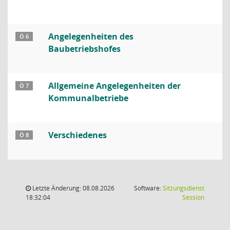
Angelegenheiten des
Ö 6
Baubetriebshofes
Allgemeine Angelegenheiten der
Ö 7
Kommunalbetriebe
Verschiedenes
Ö 8
Letzte Änderung: 08.08.2026
Software:
Sitzungsdienst
(Wird in
18:32:04
Session