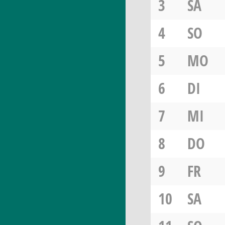
3
SA
4
SO
5
MO
6
DI
7
MI
8
DO
9
FR
10
SA