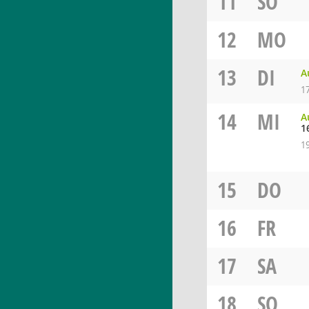
11
SO
12
MO
13
DI
A
1
14
MI
A
1
1
15
DO
16
FR
17
SA
18
SO