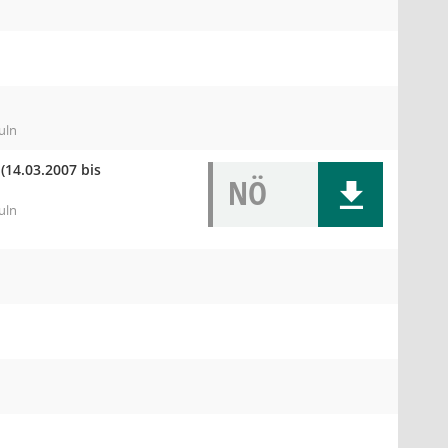
uln
(14.03.2007 bis
NÖ
uln