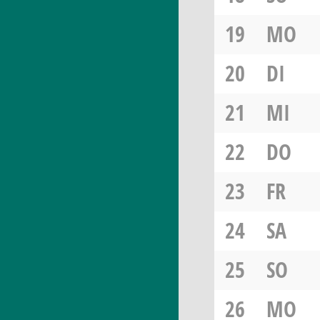
19
MO
20
DI
21
MI
22
DO
23
FR
24
SA
25
SO
26
MO