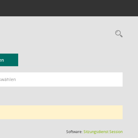
Rec
en
swählen
(Wird in
Software:
Sitzungsdienst
Session