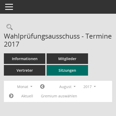
Toggle navigation
Rechercheauswahl
Wahlprüfungsausschuss - Termine
2017
Informationen
Mitglieder
Vertreter
Sitzungen
Monat
August
2017
Aktuell
Gremium auswählen