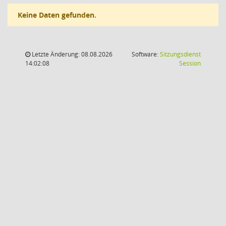
Keine Daten gefunden.
Letzte Änderung: 08.08.2026
Software:
Sitzungsdienst
(Wird in
14:02:08
Session