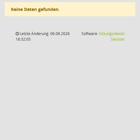
Keine Daten gefunden.
Letzte Änderung: 06.08.2026
Software:
Sitzungsdienst
(Wird in
18:32:05
Session