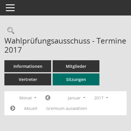
Toggle navigation
Rechercheauswahl
Wahlprüfungsausschuss - Termine
2017
Informationen
Mitglieder
Vertreter
Sitzungen
Monat
Januar
2017
Aktuell
Gremium auswählen