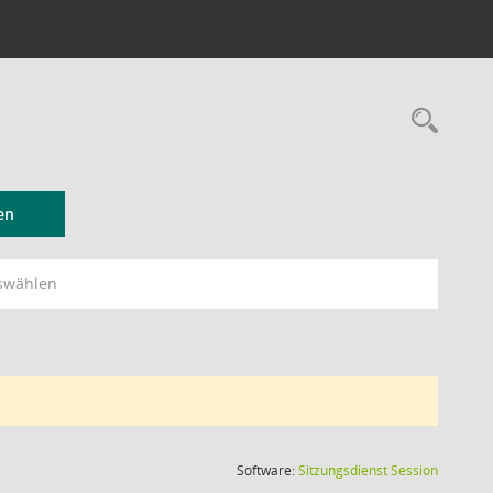
Rec
en
swählen
(Wird in
Software:
Sitzungsdienst
Session