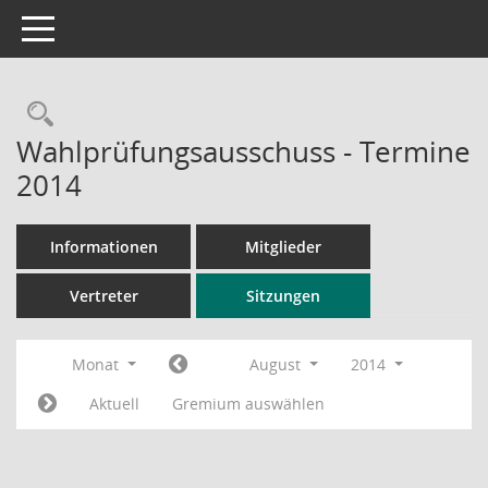
Toggle navigation
Rechercheauswahl
Wahlprüfungsausschuss - Termine
2014
Informationen
Mitglieder
Vertreter
Sitzungen
Monat
August
2014
Aktuell
Gremium auswählen