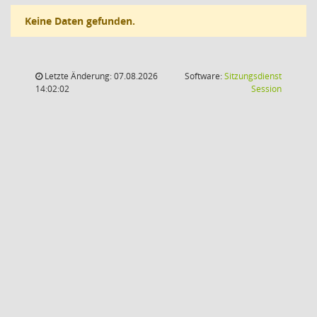
Keine Daten gefunden.
Letzte Änderung: 07.08.2026
Software:
Sitzungsdienst
(Wird in
14:02:02
Session