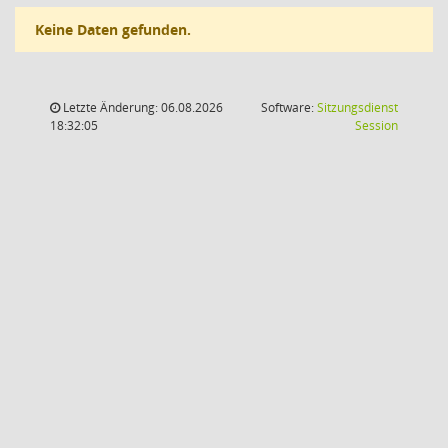
Keine Daten gefunden.
Letzte Änderung: 06.08.2026
Software:
Sitzungsdienst
(Wird in
18:32:05
Session