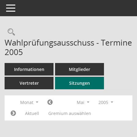
Toggle navigation
Rechercheauswahl
Wahlprüfungsausschuss - Termine
2005
Informationen
Mitglieder
Vertreter
Sitzungen
Monat
Mai
2005
Aktuell
Gremium auswählen