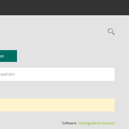
Rec
en
swählen
(Wird in
Software:
Sitzungsdienst
Session