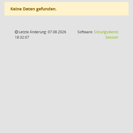
Keine Daten gefunden.
Letzte Änderung: 07.08.2026
Software:
Sitzungsdienst
(Wird in
18:32:07
Session