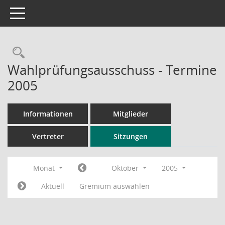
Toggle navigation
Rechercheauswahl
Wahlprüfungsausschuss - Termine
2005
Informationen
Mitglieder
Vertreter
Sitzungen
Monat
Oktober
2005
Aktuell
Gremium auswählen