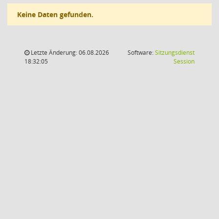
Keine Daten gefunden.
Letzte Änderung: 06.08.2026
Software:
Sitzungsdienst
(Wird in
18:32:05
Session