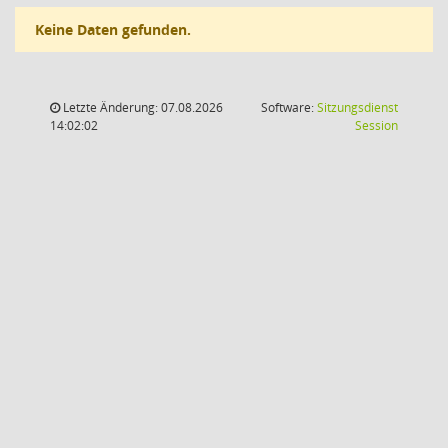
Keine Daten gefunden.
Letzte Änderung: 07.08.2026
Software:
Sitzungsdienst
(Wird in
14:02:02
Session