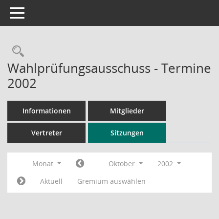
Toggle navigation
Rechercheauswahl
Wahlprüfungsausschuss - Termine
2002
Informationen
Mitglieder
Vertreter
Sitzungen
Monat
Oktober
2002
Aktuell
Gremium auswählen