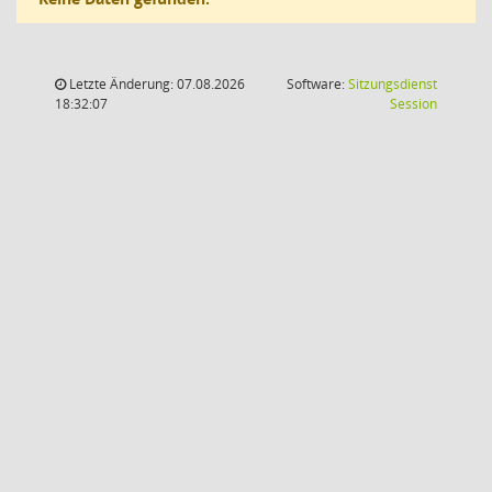
Letzte Änderung: 07.08.2026
Software:
Sitzungsdienst
(Wird in
18:32:07
Session