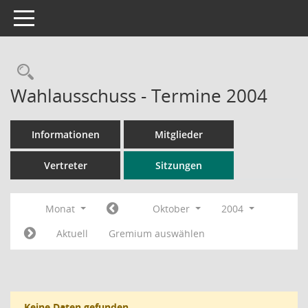
Toggle navigation
Rechercheauswahl
Wahlausschuss - Termine 2004
Informationen
Mitglieder
Vertreter
Sitzungen
Monat
Oktober
2004
Aktuell
Gremium auswählen
Keine Daten gefunden.