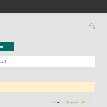
Rec
en
swählen
(Wird in
Software:
Sitzungsdienst
Session