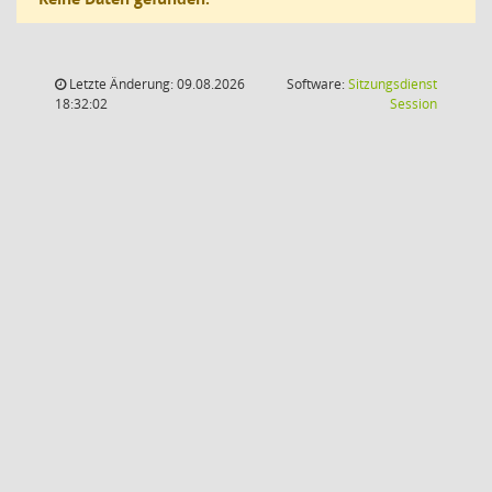
Letzte Änderung: 09.08.2026
Software:
Sitzungsdienst
(Wird in
18:32:02
Session