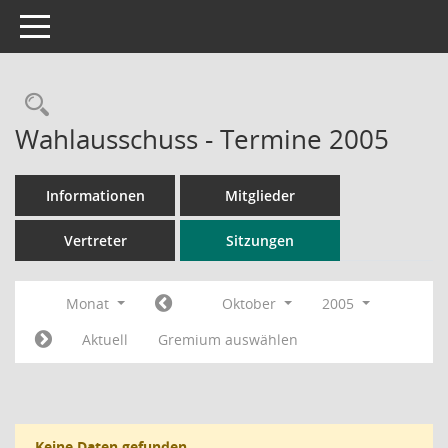
Toggle navigation
Rechercheauswahl
Wahlausschuss - Termine 2005
Informationen
Mitglieder
Vertreter
Sitzungen
Monat
Oktober
2005
Aktuell
Gremium auswählen
Keine Daten gefunden.