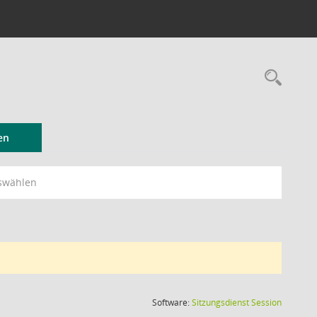
Rec
en
swählen
(Wird in
Software:
Sitzungsdienst
Session