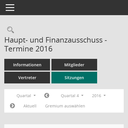
Toggle navigation
Rechercheauswahl
Haupt- und Finanzausschuss -
Termine 2016
Informationen
Mitglieder
Vertreter
Sitzungen
Quartal
Quartal 4
2016
Aktuell
Gremium auswählen