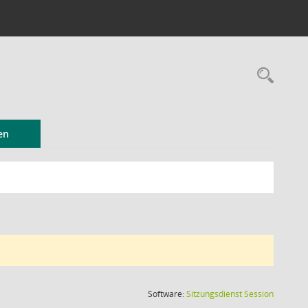
Rec
en
(Wird in
Software:
Sitzungsdienst
Session