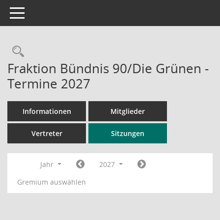
Toggle navigation
Rechercheauswahl
Fraktion Bündnis 90/Die Grünen -
Termine 2027
Informationen
Mitglieder
Vertreter
Sitzungen
Jahr
2027
Gremium auswählen