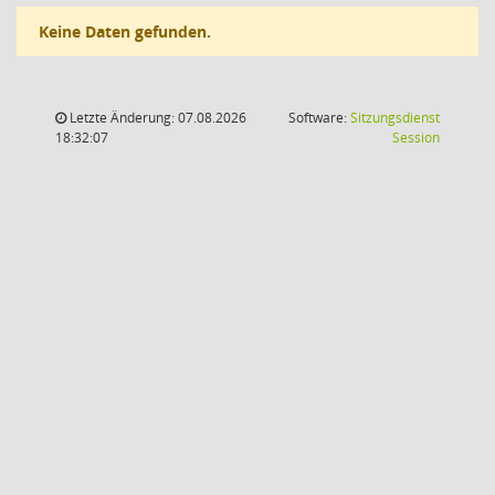
Keine Daten gefunden.
Letzte Änderung: 07.08.2026
Software:
Sitzungsdienst
(Wird in
18:32:07
Session