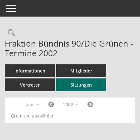
Toggle navigation
Rechercheauswahl
Fraktion Bündnis 90/Die Grünen -
Termine 2002
Informationen
Mitglieder
Vertreter
Sitzungen
Jahr
2002
Gremium auswählen