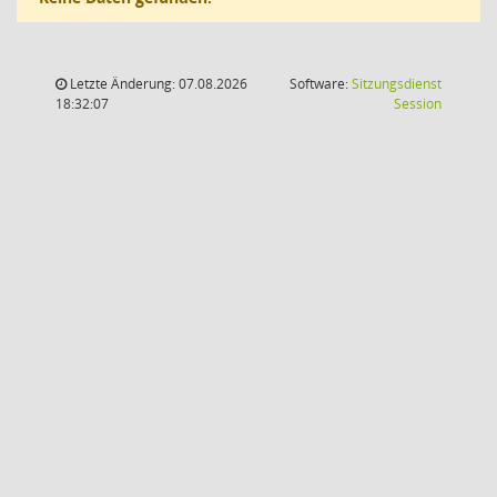
Letzte Änderung: 07.08.2026
Software:
Sitzungsdienst
(Wird in
18:32:07
Session