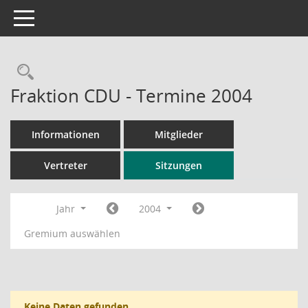
Toggle navigation
Rechercheauswahl
Fraktion CDU - Termine 2004
Informationen
Mitglieder
Vertreter
Sitzungen
Jahr
2004
Gremium auswählen
Keine Daten gefunden.