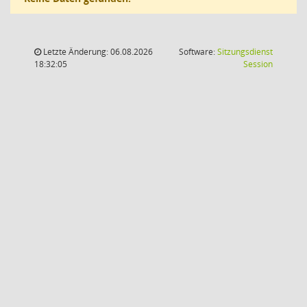
Letzte Änderung: 06.08.2026
Software:
Sitzungsdienst
(Wird in
18:32:05
Session