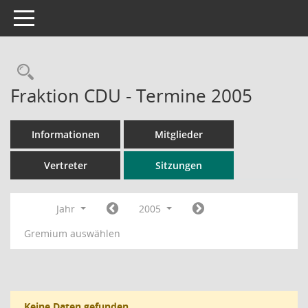
Toggle navigation
Rechercheauswahl
Fraktion CDU - Termine 2005
Informationen
Mitglieder
Vertreter
Sitzungen
Jahr
2005
Gremium auswählen
Keine Daten gefunden.