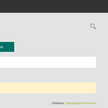
Rec
en
(Wird in
Software:
Sitzungsdienst
Session