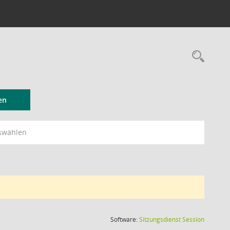
Rec
en
swählen
(Wird in
Software:
Sitzungsdienst
Session