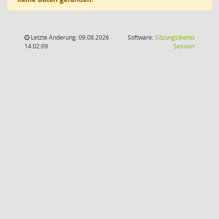
Letzte Änderung: 09.08.2026
Software:
Sitzungsdienst
(Wird in
14:02:09
Session