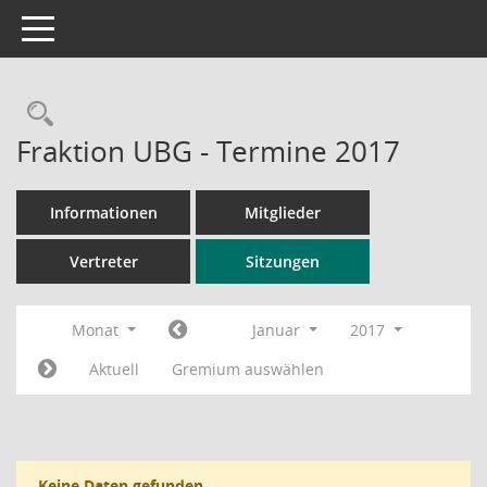
Toggle navigation
Rechercheauswahl
Fraktion UBG - Termine 2017
Informationen
Mitglieder
Vertreter
Sitzungen
Monat
Januar
2017
Aktuell
Gremium auswählen
Keine Daten gefunden.