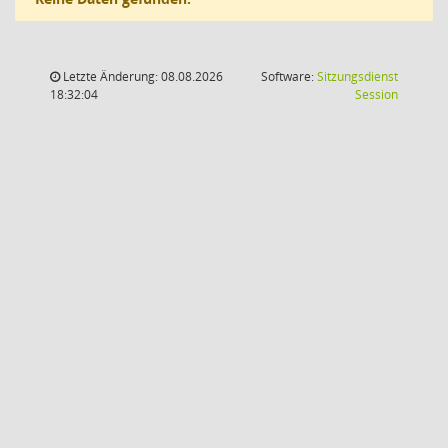
Letzte Änderung: 08.08.2026
Software:
Sitzungsdienst
(Wird in
18:32:04
Session