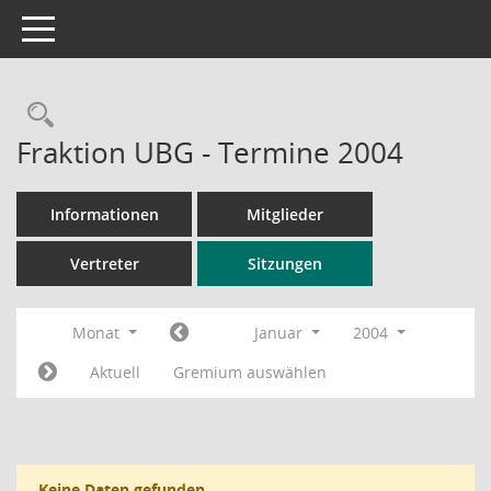
Toggle navigation
Rechercheauswahl
Fraktion UBG - Termine 2004
Informationen
Mitglieder
Vertreter
Sitzungen
Monat
Januar
2004
Aktuell
Gremium auswählen
Keine Daten gefunden.