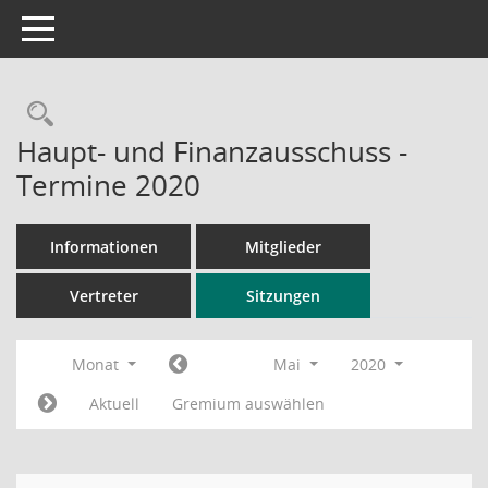
Toggle navigation
Rechercheauswahl
Haupt- und Finanzausschuss -
Termine 2020
Informationen
Mitglieder
Vertreter
Sitzungen
Monat
Mai
2020
Aktuell
Gremium auswählen