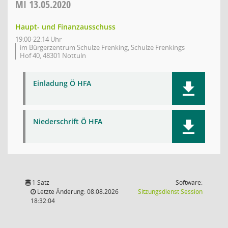
MI
13.05.2020
Haupt- und Finanzausschuss
19:00-22:14 Uhr
im Bürgerzentrum Schulze Frenking, Schulze Frenkings
Hof 40, 48301 Nottuln
Einladung Ö HFA
Niederschrift Ö HFA
1 Satz
Software:
(Wird in
Letzte Änderung: 08.08.2026
Sitzungsdienst
Session
18:32:04