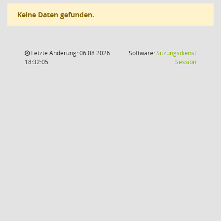
Keine Daten gefunden.
Letzte Änderung: 06.08.2026
Software:
Sitzungsdienst
(Wird in
18:32:05
Session