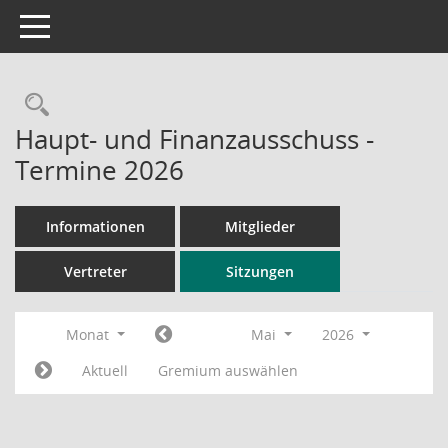
Toggle navigation
Rechercheauswahl
Haupt- und Finanzausschuss -
Termine 2026
Informationen
Mitglieder
Vertreter
Sitzungen
Monat
Mai
2026
Aktuell
Gremium auswählen