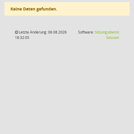
Keine Daten gefunden.
Letzte Änderung: 06.08.2026
Software:
Sitzungsdienst
(Wird in
18:32:05
Session