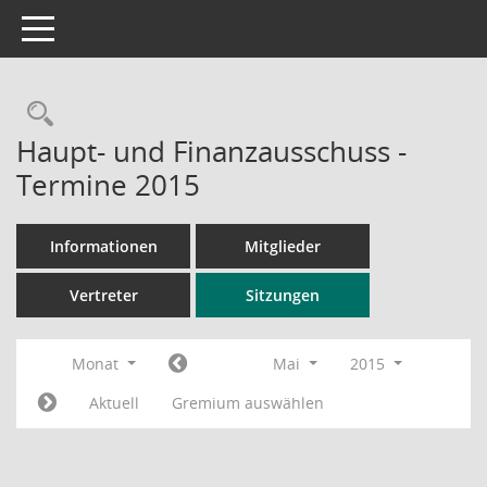
Toggle navigation
Rechercheauswahl
Haupt- und Finanzausschuss -
Termine 2015
Informationen
Mitglieder
Vertreter
Sitzungen
Monat
Mai
2015
Aktuell
Gremium auswählen